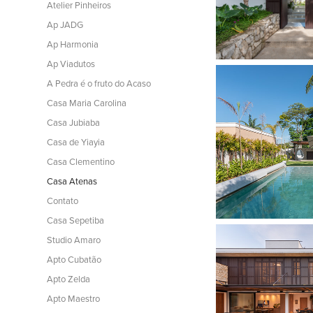
Atelier Pinheiros
Ap JADG
Ap Harmonia
Ap Viadutos
A Pedra é o fruto do Acaso
Casa Maria Carolina
Casa Jubiaba
Casa de Yiayia
Casa Clementino
Casa Atenas
Contato
Casa Sepetiba
Studio Amaro
Apto Cubatão
Apto Zelda
Apto Maestro