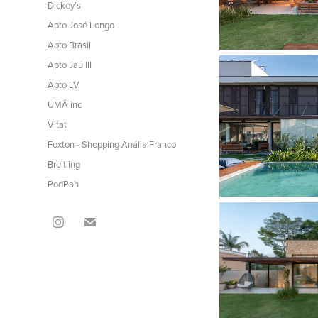
Dickey's
Apto José Longo
Apto Brasil
Apto Jaú III
Apto LV
UMÃ inc
Vitat
Foxton - Shopping Anália Franco
Breitling
PodPah