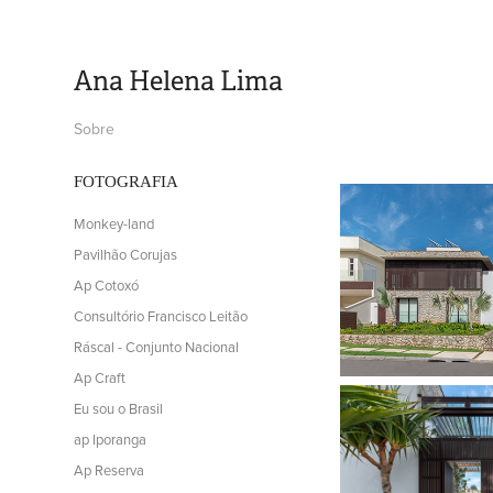
Ana Helena Lima
Sobre
FOTOGRAFIA
Monkey-land
Pavilhão Corujas
Ap Cotoxó
Consultório Francisco Leitão
Ráscal - Conjunto Nacional
Ap Craft
Eu sou o Brasil
ap Iporanga
Ap Reserva